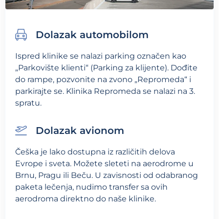
Dolazak automobilom
Ispred klinike se nalazi parking označen kao
„Parkovište klienti“ (Parking za klijente). Dođite
do rampe, pozvonite na zvono „Repromeda“ i
parkirajte se. Klinika Repromeda se nalazi na 3.
spratu.
Dolazak avionom
Češka je lako dostupna iz različitih delova
Evrope i sveta. Možete sleteti na aerodrome u
Brnu, Pragu ili Beču. U zavisnosti od odabranog
paketa lečenja, nudimo transfer sa ovih
aerodroma direktno do naše klinike.