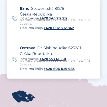
Brno
, Studentská 812/6
Češka Republika
Informacije
+420 545 212 212
Na vaša pitanja odgovaramo Pon-Pet, 7-18
časova.
Dežurna linija
+420 602 592 842
Ostrava
, Dr. Slabihoudka 6232/11
Češka Republika
Informacije
+420 553 611 611
Na vaša pitanja odgovaramo Pon-Pet, 7-15
časova.
Dežurna linija
+420 606 029 983