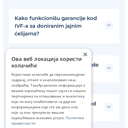
Kako funkcionišu garancije kod
IVF-a sa doniranim jajnim
ćelijama?
×
Ова веб локација користи
Kako se aplikuju IVF lekovi i gde
колачиће
se mogu nabaviti?
Користимо колачиће да персонализујемо
садржај, огласе и анализирамо наш
саобраћај. Такође делимо информације о
вашем коришћењу нашег сајта са нашим
партнерима за оглашавање и аналитику
који их могу комбиновати са другим
Od čega zavisi cena lekova kod
информацијама које сте им дали или
IVF-a?
које су они прикупили вашим
коришћењем њихових услуга.
Политика
приватности