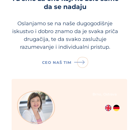
da se nadaju
Oslanjamo se na naše dugogodišnje
iskustvo i dobro znamo da je svaka priča
drugačija, te da svako zaslužuje
razumevanje i individualni pristup.
CEO NAŠ TIM
,
Brno
Ostrava