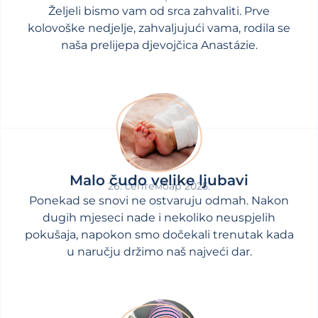
Željeli bismo vam od srca zahvaliti. Prve
kolovoške nedjelje, zahvaljujući vama, rodila se
naša prelijepa djevojčica Anastázie.
Malo čudo velike ljubavi
26. септембар 2025.
Ponekad se snovi ne ostvaruju odmah. Nakon
dugih mjeseci nade i nekoliko neuspjelih
pokušaja, napokon smo dočekali trenutak kada
u naručju držimo naš najveći dar.