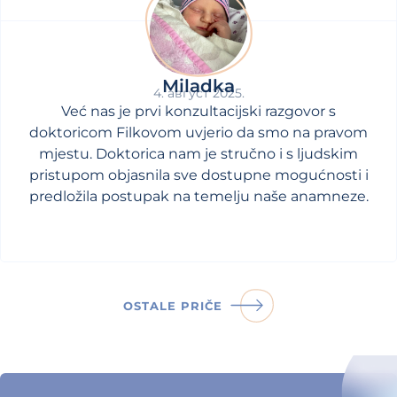
Miladka
4. август 2025.
Već nas je prvi konzultacijski razgovor s
doktoricom Filkovom uvjerio da smo na pravom
mjestu. Doktorica nam je stručno i s ljudskim
pristupom objasnila sve dostupne mogućnosti i
predložila postupak na temelju naše anamneze.
OSTALE PRIČE