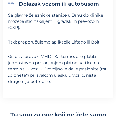
Dolazak vozom ili autobusom
Sa glavne železničke stanice u Brnu do klinike
možete stići taksijem ili gradskim prevozom
(GSP).
Taxi: preporučujemo aplikacije Liftago ili Bolt.
Gradski prevoz (MHD): Kartu možete platiti
jednostavno prislanjanjem platne kartice na
terminal u vozilu. Dovoljno je da je prislonite (tst.
„pípnete“) pri svakom ulasku u vozilo, ništa
drugo nije potrebno.
Tu smo za one koji ne žele samo