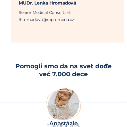
MUDr. Lenka Hromadová
Senior Medical Consultant
lhromadova@repromeda.cz
Pomogli smo da na svet dođe
već 7.000 dece
Anastázie
2. октобар 2025.