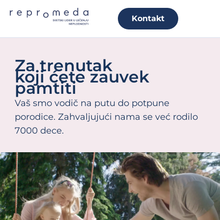
Kontakt
Za trenutak
koji ćete zauvek
pamtiti
Vaš smo vodič na putu do potpune
porodice. Zahvaljujući nama se već rodilo
7000 dece.