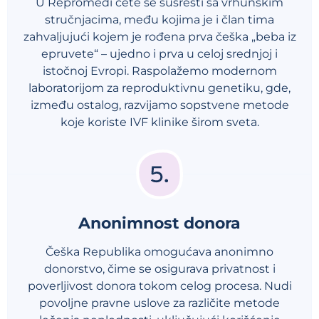
U Repromedi ćete se susresti sa vrhunskim
stručnjacima, među kojima je i član tima
zahvaljujući kojem je rođena prva češka „beba iz
epruvete“ – ujedno i prva u celoj srednjoj i
istočnoj Evropi. Raspolažemo modernom
laboratorijom za reproduktivnu genetiku, gde,
između ostalog, razvijamo sopstvene metode
koje koriste IVF klinike širom sveta.
Anonimnost donora
Češka Republika omogućava anonimno
donorstvo, čime se osigurava privatnost i
poverljivost donora tokom celog procesa. Nudi
povoljne pravne uslove za različite metode