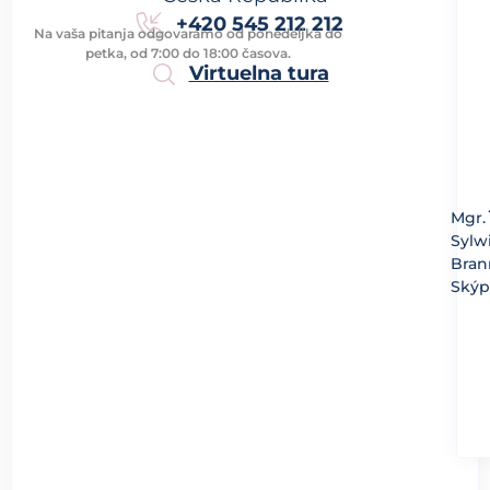
+420 545 212 212
Na vaša pitanja odgovaramo od ponedeljka do
petka, od 7:00 do 18:00 časova.
Virtuelna tura
Mgr.
Sylw
Bran
Skýp